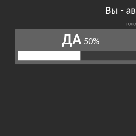
Вы - а
ГОЛО
ДА
50%