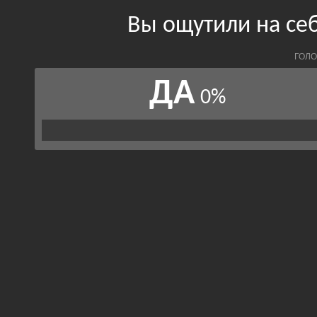
Вы ощутили на се
ГОЛО
ДА
0%