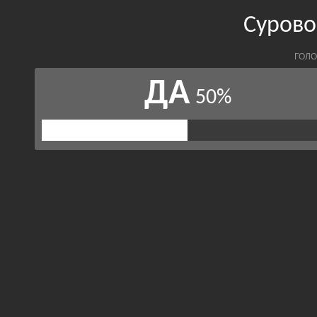
Сурово
ГОЛО
ДА
50%