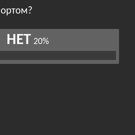
портом?
НЕТ
20%